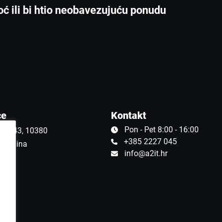
oć ili bi htio neobavezujuću ponudu
ce
Kontakt
Pon - Pet 8:00 - 16:00
čka 43, 10380
+385 2227 045
n Zelina
info@a2it.hr