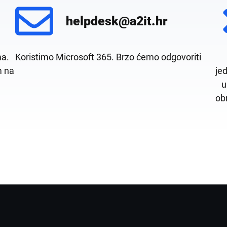
helpdesk@a2it.hr
ma.
Koristimo Microsoft 365. Brzo ćemo odgovoriti
m na
je
u
ob