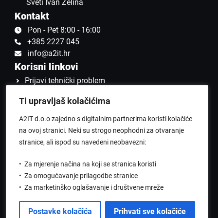
Sveti Ivan Zelina
Kontakt
Pon - Pet 8:00 - 16:00
+385 2227 045
info@a2it.hr
Korisni linkovi
Prijavi tehnički problem
Politika privatnosti
Ti upravljaš kolačićima
Politika kolačića
Karijera
A2IT d.o.o zajedno s digitalnim partnerima koristi kolačiće
na ovoj stranici. Neki su strogo neophodni za otvaranje
stranice, ali ispod su navedeni neobavezni:
•
Za mjerenje načina na koji se stranica koristi
•
Za omogućavanje prilagodbe stranice
© 2020 - 2026 | Sva prava pridržana |
A2 IT d.o.o
•
Za marketinško oglašavanje i društvene mreže
Postavke kolačića
Prihvati sve kolačiće